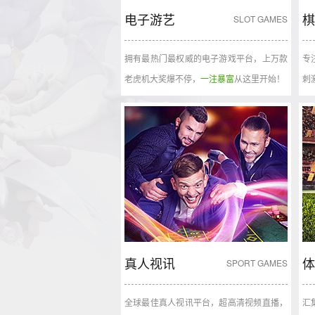
电子游艺
棋
SLOT GAMES
拥有最热门最权威的电子游戏平台，上万款
专
老虎机大奖爆不停，
一注暴富
从这里开始！
刺
真人视讯
体
SPORT GAMES
全球最佳真人视讯平台，超高清视频直播，
汇