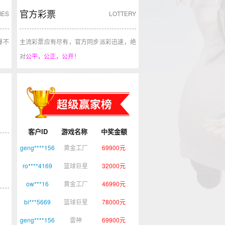
官方彩票
MES
LOTTERY
爆不
主流彩票应有尽有，官方同步派彩迅速，绝
！
对
公平，公正，公开
！
客户ID
游戏名称
中奖金额
geng****156
黄金工厂
69900元
ro****4169
篮球巨星
32000元
ow***16
黄金工厂
46990元
bi***5669
篮球巨星
78000元
geng****156
雷神
69900元