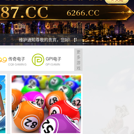
维护通知尊敬的贵宾，您好! 【NHG】皇冠体育官方平台将于北京时间
更
多
传奇电子
GPI电子
游
CQ9 GAMING
GPI GAMIN
戏