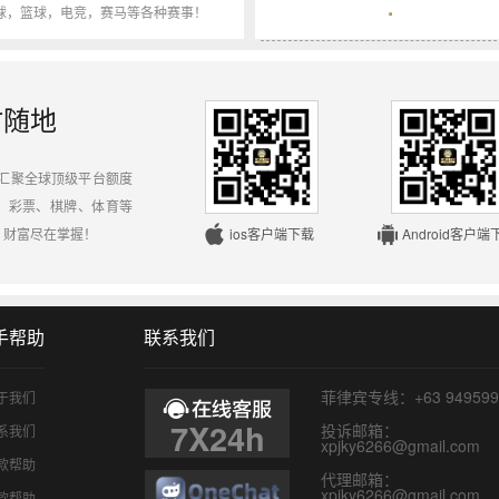
.
球，篮球，电竞，赛马等各种赛事！
时随地
线，汇聚全球顶级平台额度
、彩票、棋牌、体育等
，财富尽在掌握！
ios客户端下载
Android客户端
手帮助
联系我们
菲律宾专线：
+63 94959
于我们
7X24h
投诉邮箱：
系我们
xpjky6266@gmail.com
款帮助
代理邮箱：
xpjky6266@gmail.com
款帮助