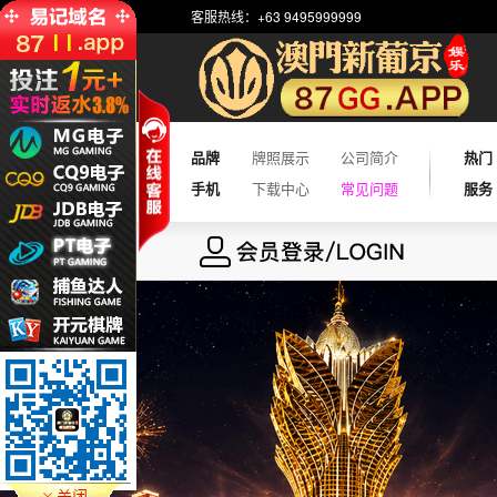
客服热线：+63 9495999999
品牌
牌照展示
公司简介
热门
手机
下载中心
常见问题
服务
港澳政府网投牌照
菲律宾政府网投牌照