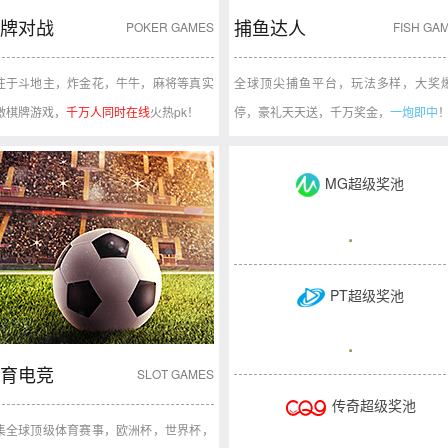
牌对战
捕鱼达人
POKER GAMES
FISH GA
注于斗地主，炸金花，牛牛，麻将等真实
全球顶尖捕鱼平台，玩法多样，大奖
激棋牌游戏，
千万人同时在线
火热pk！
停，豪礼天天送，千万奖金，
一炮即中
MG超级奖池
.
PT超级奖池
.
育电竞
SLOT GAMES
传奇超级奖池
集全球顶级体育赛事，欧洲杯，世界杯，